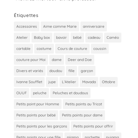
Étiquettes
Accessoires
Aime comme Marie
anniversaire
Atelier
Baby box
bavoir
bébé
cadeau
Caméo
cartable
costume
Cours de couture
coussin
couture pour Moi
dame
Deer and Doe
Divers et variés
doudou
fille
garçon
Ivanne Soufflet
jupe
L'Atelier
Mavada
Ottobre
OUUF
peluche
Peluches et doudous
Petits point pour Homme
Petits points au Tricot
Petits points pour bébé
Petits points pour dame
Petits points pour les garçons
Petits points pour offrir
Petits points pour une fille
pijama
pochette
pyjama