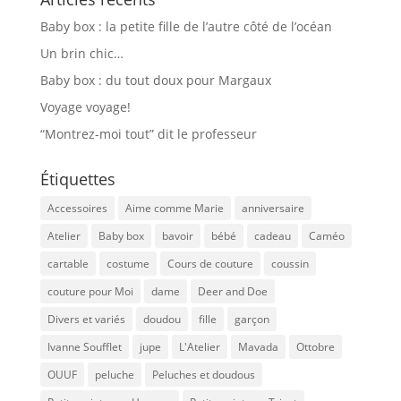
Baby box : la petite fille de l’autre côté de l’océan
Un brin chic…
Baby box : du tout doux pour Margaux
Voyage voyage!
“Montrez-moi tout” dit le professeur
Étiquettes
Accessoires
Aime comme Marie
anniversaire
Atelier
Baby box
bavoir
bébé
cadeau
Caméo
cartable
costume
Cours de couture
coussin
couture pour Moi
dame
Deer and Doe
Divers et variés
doudou
fille
garçon
Ivanne Soufflet
jupe
L'Atelier
Mavada
Ottobre
OUUF
peluche
Peluches et doudous