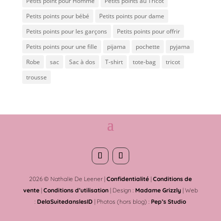
Petits point pour Homme
Petits points au Tricot
Petits points pour bébé
Petits points pour dame
Petits points pour les garçons
Petits points pour offrir
Petits points pour une fille
pijama
pochette
pyjama
Robe
sac
Sac à dos
T-shirt
tote-bag
tricot
trousse
2026 © Nathalie De Leener |
Confidentialité
|
Conditions de
vente
|
Conditions d’utilisation
| Design :
Madame Grizzly
| Web
:
DelaSuitedanslesID
| Photos (hors blog) :
Pep’s Studio