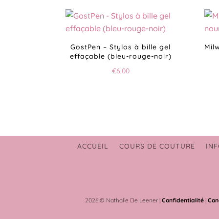
GostPen – Stylos à bille gel
Mil
effaçable (bleu-rouge-noir)
€
6,00
ACCUEIL
COURS DE COUTURE
INF
2026 © Nathalie De Leener |
Confidentialité
|
Con