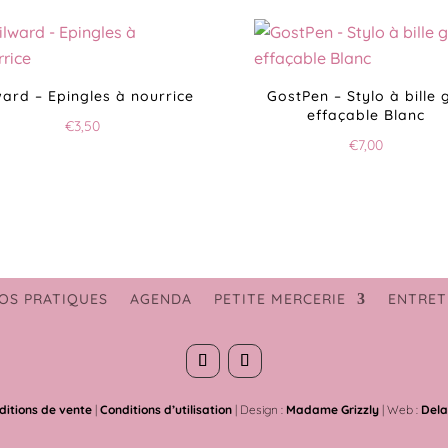
ward – Epingles à nourrice
GostPen – Stylo à bille 
effaçable Blanc
€
3,50
€
7,00
OS PRATIQUES
AGENDA
PETITE MERCERIE
ENTRET
ditions de vente
|
Conditions d’utilisation
| Design :
Madame Grizzly
| Web :
Dela