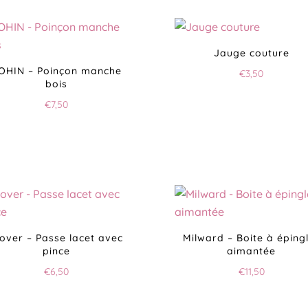
Jauge couture
OHIN – Poinçon manche
€
3,50
bois
€
7,50
lover – Passe lacet avec
Milward – Boite à éping
pince
aimantée
€
6,50
€
11,50