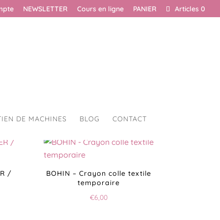
mpte
NEWSLETTER
Cours en ligne
PANIER
Articles 0
TIEN DE MACHINES
BLOG
CONTACT
R /
BOHIN – Crayon colle textile
temporaire
€
6,00