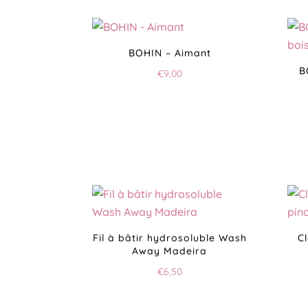
BOHIN – Aimant
B
€
9,00
Fil à bâtir hydrosoluble Wash
C
Away Madeira
€
6,50