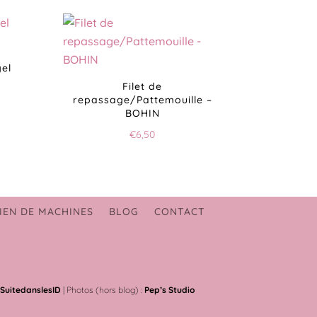
gel
Filet de
repassage/Pattemouille –
BOHIN
€
6,50
IEN DE MACHINES
BLOG
CONTACT
SuitedanslesID
| Photos (hors blog) :
Pep’s Studio