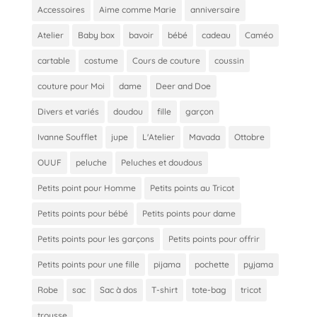
Accessoires
Aime comme Marie
anniversaire
Atelier
Baby box
bavoir
bébé
cadeau
Caméo
cartable
costume
Cours de couture
coussin
couture pour Moi
dame
Deer and Doe
Divers et variés
doudou
fille
garçon
Ivanne Soufflet
jupe
L'Atelier
Mavada
Ottobre
OUUF
peluche
Peluches et doudous
Petits point pour Homme
Petits points au Tricot
Petits points pour bébé
Petits points pour dame
Petits points pour les garçons
Petits points pour offrir
Petits points pour une fille
pijama
pochette
pyjama
Robe
sac
Sac à dos
T-shirt
tote-bag
tricot
trousse