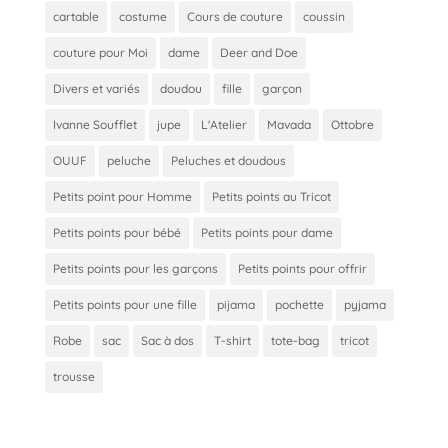
cartable
costume
Cours de couture
coussin
couture pour Moi
dame
Deer and Doe
Divers et variés
doudou
fille
garçon
Ivanne Soufflet
jupe
L'Atelier
Mavada
Ottobre
OUUF
peluche
Peluches et doudous
Petits point pour Homme
Petits points au Tricot
Petits points pour bébé
Petits points pour dame
Petits points pour les garçons
Petits points pour offrir
Petits points pour une fille
pijama
pochette
pyjama
Robe
sac
Sac à dos
T-shirt
tote-bag
tricot
trousse