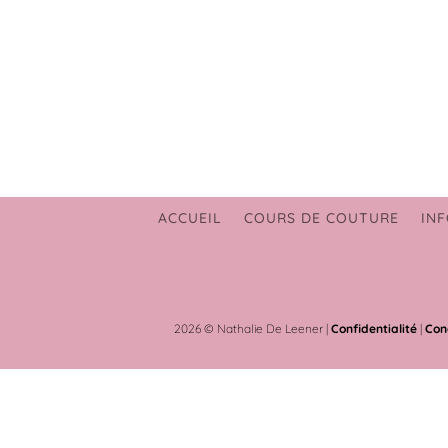
ACCUEIL
COURS DE COUTURE
INF
2026 © Nathalie De Leener |
Confidentialité
|
Con