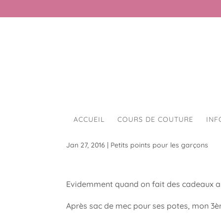
ACCUEIL
COURS DE COUTURE
INF
Sac de petit mec #3
Jan 27, 2016
|
Petits points pour les garçons
Evidemment quand on fait des cadeaux aux
Après sac de mec pour ses potes, mon 3è