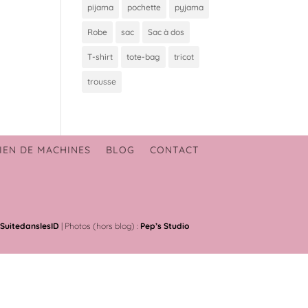
pijama
pochette
pyjama
Robe
sac
Sac à dos
T-shirt
tote-bag
tricot
trousse
IEN DE MACHINES
BLOG
CONTACT
SuitedanslesID
| Photos (hors blog) :
Pep’s Studio