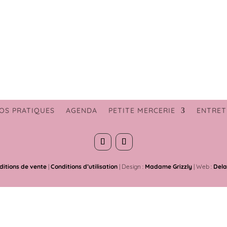
OS PRATIQUES
AGENDA
PETITE MERCERIE
ENTRET
ditions de vente
|
Conditions d’utilisation
| Design :
Madame Grizzly
| Web :
Dela