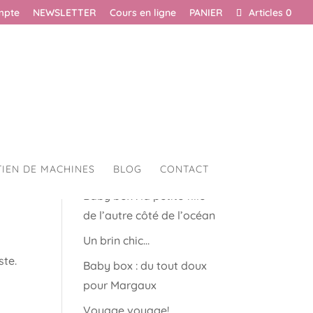
mpte
NEWSLETTER
Cours en ligne
PANIER
Articles 0
TIEN DE MACHINES
BLOG
CONTACT
Articles récents
Baby box : la petite fille
de l’autre côté de l’océan
Un brin chic…
ste.
Baby box : du tout doux
pour Margaux
Voyage voyage!