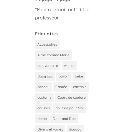
“Montrez-moi tout” dit le
professeur
Étiquettes
Accessoires
Aime comme Marie
anniversaire
Atelier
Baby box
bavoir
bébé
cadeau
Caméo
cartable
costume
Cours de couture
coussin
couture pour Moi
dame
Deer and Doe
Divers et variés
doudou