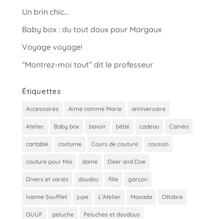
Un brin chic…
Baby box : du tout doux pour Margaux
Voyage voyage!
“Montrez-moi tout” dit le professeur
Étiquettes
Accessoires
Aime comme Marie
anniversaire
Atelier
Baby box
bavoir
bébé
cadeau
Caméo
cartable
costume
Cours de couture
coussin
couture pour Moi
dame
Deer and Doe
Divers et variés
doudou
fille
garçon
Ivanne Soufflet
jupe
L'Atelier
Mavada
Ottobre
OUUF
peluche
Peluches et doudous