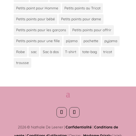
Petits point pour Homme
Petits points au Tricot
Petits points pour bébé
Petits points pour dame
Petits points pour les garçons
Petits points pour offrir
Petits points pour une fille
pijama
pochette
pyjama
Robe
sac
Sac à dos
T-shirt
tote-bag
tricot
trousse
2026 © Nathalie De Leener |
Confidentialité
|
Conditions de
vente
|
Conditions d’utilisation
| Design :
Madame Grizzly
| Web