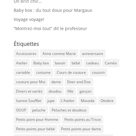
Un brin chic…
Baby box : du tout doux pour Margaux
Voyage voyage!
“Montrez-moi tout” dit le professeur
Étiquettes
Accessoires
Aime comme Marie
anniversaire
Atelier
Baby box
bavoir
bébé
cadeau
Caméo
cartable
costume
Cours de couture
coussin
couture pour Moi
dame
Deer and Doe
Divers et variés
doudou
fille
garçon
Ivanne Soufflet
jupe
L'Atelier
Mavada
Ottobre
OUUF
peluche
Peluches et doudous
Petits point pour Homme
Petits points au Tricot
Petits points pour bébé
Petits points pour dame