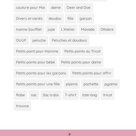
couture pour Moi
dame
Deer and Doe
Divers et variés
doudou
fille
garçon
Ivanne Soufflet
jupe
L'Atelier
Mavada
Ottobre
OUUF
peluche
Peluches et doudous
Petits point pour Homme
Petits points au Tricot
Petits points pour bébé
Petits points pour dame
Petits points pour les garçons
Petits points pour offrir
Petits points pour une fille
pijama
pochette
pyjama
Robe
sac
Sac à dos
T-shirt
tote-bag
tricot
trousse