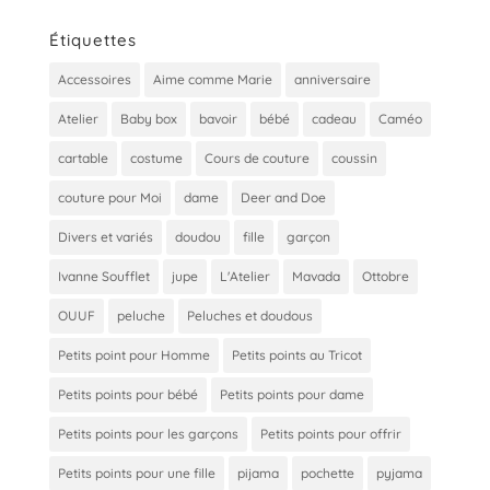
Étiquettes
Accessoires
Aime comme Marie
anniversaire
Atelier
Baby box
bavoir
bébé
cadeau
Caméo
cartable
costume
Cours de couture
coussin
couture pour Moi
dame
Deer and Doe
Divers et variés
doudou
fille
garçon
Ivanne Soufflet
jupe
L'Atelier
Mavada
Ottobre
OUUF
peluche
Peluches et doudous
Petits point pour Homme
Petits points au Tricot
Petits points pour bébé
Petits points pour dame
Petits points pour les garçons
Petits points pour offrir
Petits points pour une fille
pijama
pochette
pyjama