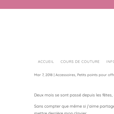
ACCUEIL
COURS DE COUTURE
INF
Cadeaux de noël #1
Mar 7, 2018
|
Accessoires
,
Petits points pour offr
Deux mois se sont passé depuis les fêtes,
Sans compter que même si j’aime partager
mettre derrière mon clavier.