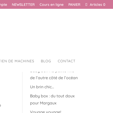
mpte
NEWSLETTER
Cours en ligne
PANIER
Articles 0
TIEN DE MACHINES
BLOG
CONTACT
Articles récents
Baby box : la petite fille
de l’autre côté de l’océan
Un brin chic…
Baby box : du tout doux
pour Margaux
e
Voyage voyage!