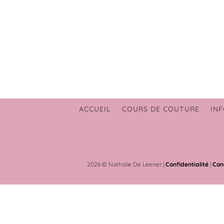
ACCUEIL
COURS DE COUTURE
INF
2026 © Nathalie De Leener |
Confidentialité
|
Con