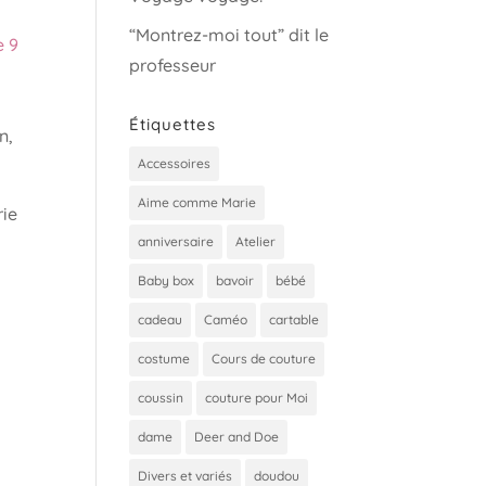
“Montrez-moi tout” dit le
e 9
professeur
Étiquettes
n,
Accessoires
Aime comme Marie
rie
anniversaire
Atelier
Baby box
bavoir
bébé
cadeau
Caméo
cartable
costume
Cours de couture
coussin
couture pour Moi
dame
Deer and Doe
Divers et variés
doudou