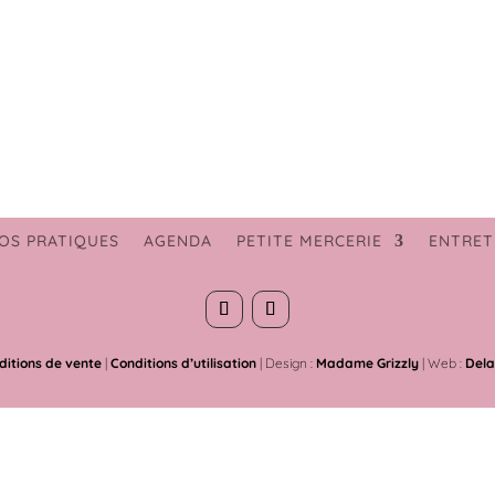
OS PRATIQUES
AGENDA
PETITE MERCERIE
ENTRET
ditions de vente
|
Conditions d’utilisation
| Design :
Madame Grizzly
| Web :
Dela