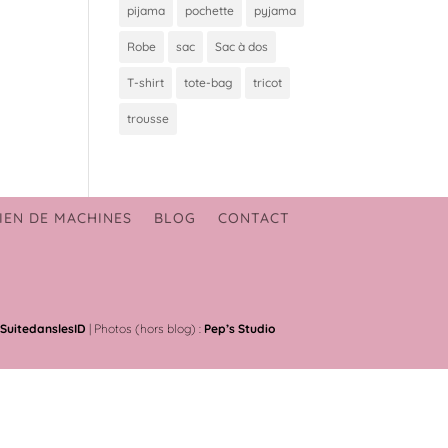
pijama
pochette
pyjama
Robe
sac
Sac à dos
T-shirt
tote-bag
tricot
trousse
IEN DE MACHINES
BLOG
CONTACT
SuitedanslesID
| Photos (hors blog) :
Pep’s Studio