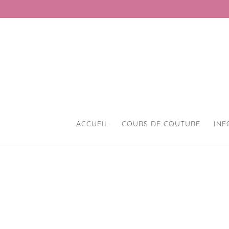
ACCUEIL
COURS DE COUTURE
INF
Accueil
/
Mercerie créative
/
Accessoires 