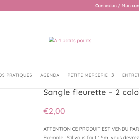
Connexion / Mon co
OS PRATIQUES
AGENDA
PETITE MERCERIE
ENTRE
sacs
/ Sangle fleurette – 2 coloris
Sangle fleurette – 2 colo
€
2,00
ATTENTION CE PRODUIT EST VENDU PAR
Exemple : S’il vous faut 1,5m, vous dev