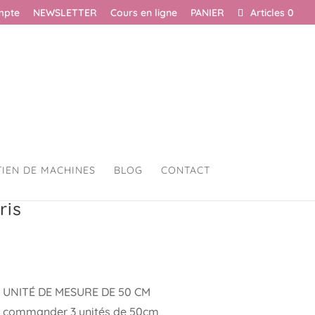
mpte
NEWSLETTER
Cours en ligne
PANIER
Articles 0
TIEN DE MACHINES
BLOG
CONTACT
ris
 UNITÉ DE MESURE DE 50 CM
rez commander 3 unités de 50cm