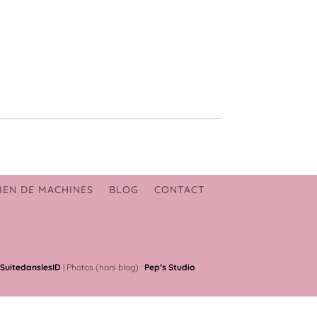
IEN DE MACHINES
BLOG
CONTACT
SuitedanslesID
| Photos (hors blog) :
Pep’s Studio