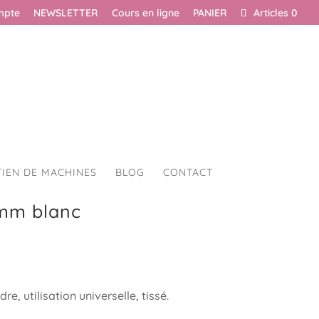
mpte
NEWSLETTER
Cours en ligne
PANIER
Articles 0
TIEN DE MACHINES
BLOG
CONTACT
0mm blanc
e, utilisation universelle, tissé.