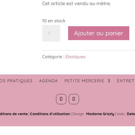
Cet article est vendu au mètre.
10 en stock
quantité
Ajouter au panier
de
Ruban
élastique
Catégorie :
Elastiques
fort
40mm
blanc
OS PRATIQUES
AGENDA
PETITE MERCERIE
ENTRET
ditions de vente
|
Conditions d’utilisation
| Design :
Madame Grizzly
| Web :
Dela