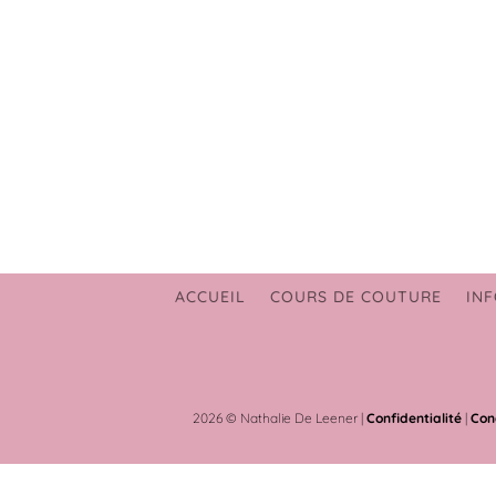
ACCUEIL
COURS DE COUTURE
INF
2026 © Nathalie De Leener |
Confidentialité
|
Con