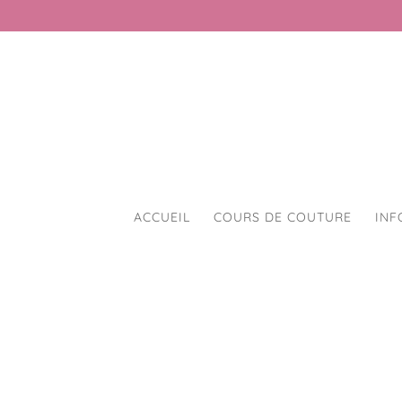
ACCUEIL
COURS DE COUTURE
INF
Accueil
/
Elastiques
/ Ruban élastique fo