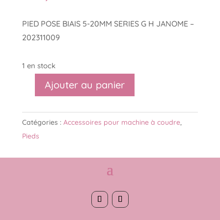
PIED POSE BIAIS 5-20MM SERIES G H JANOME –
202311009
1 en stock
Ajouter au panier
quantité
de
PIED
Catégories :
Accessoires pour machine à coudre
,
POSE
Pieds
BIAIS
5-
20MM
-
JANOME