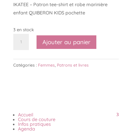
IKATEE – Patron tee-shirt et robe marinière
enfant QUIBERON KIDS pochette
3 en stock
quantité
Ajouter au panier
de
IKATEE
-
Catégories :
Femmes
,
Patrons et livres
Patron
tee-
shirt
et
robe
marinière
Accueil
Cours de couture
femme
Infos pratiques
QUIBERON
Agenda