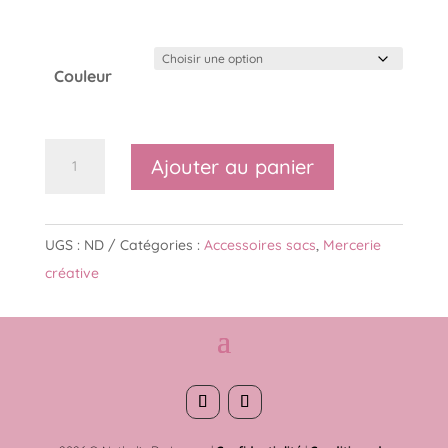
Couleur
quantité
Ajouter au panier
de
Demi
anneau
UGS :
ND
Catégories :
Accessoires sacs
,
Mercerie
plat
créative
soudé
38mm
-
3
coloris