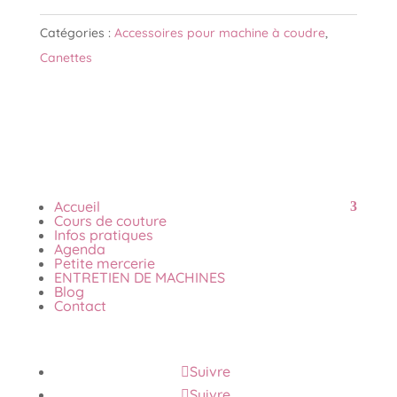
Canette
pour
Catégories :
Accessoires pour machine à coudre
,
boitier
Canettes
horizontal
plastique
PRYM
(4
pièces)
Accueil
Cours de couture
Infos pratiques
Agenda
Petite mercerie
ENTRETIEN DE MACHINES
Blog
Contact
Suivre
Suivre