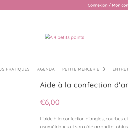
Connexion / Mon co
OS PRATIQUES
AGENDA
PETITE MERCERIE
ENTRE
de à la confection d’angle love fushia
Aide à la confection d’a
€
6,00
L’aide à la confection d’angles, courbes 
asymétriques et son côté arrondi et obtus