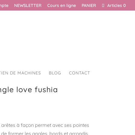
mpte
NEWSLETTER
Cours en ligne
PANIER
Articles 0
TIEN DE MACHINES
BLOG
CONTACT
ngle love fushia
et arêtes à façon permet avec ses pointes
 de former les angles, bords et arrondis