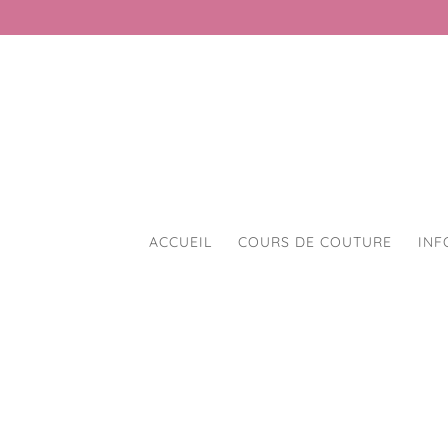
ACCUEIL
COURS DE COUTURE
INF
Accueil
/
Accessoires mercerie divers
/ Ai