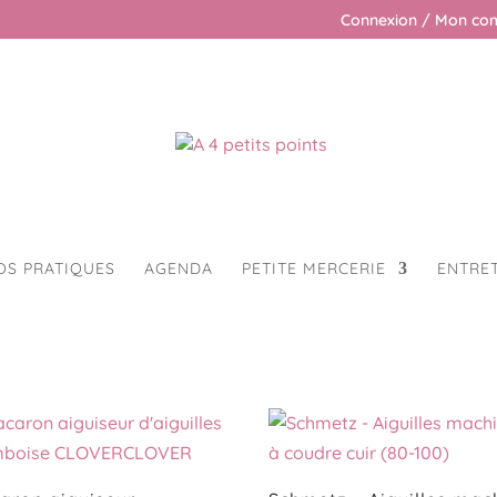
Connexion / Mon co
OS PRATIQUES
AGENDA
PETITE MERCERIE
ENTRE
dre
/
Aiguilles machine
/ Page 2