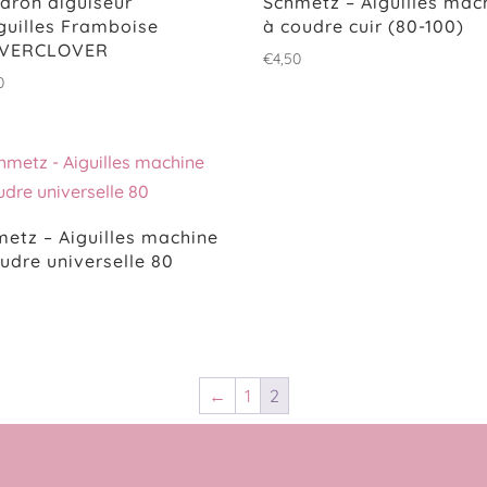
aron aiguiseur
Schmetz – Aiguilles mac
guilles Framboise
à coudre cuir (80-100)
VERCLOVER
€
4,50
0
etz – Aiguilles machine
udre universelle 80
0
←
1
2