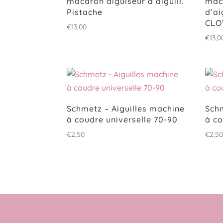
macaron aiguiseur d’aiguill.
mac
Pistache
d’ai
CLO
€
13,00
€
13,0
Schmetz – Aiguilles machine
Schm
à coudre universelle 70-90
à co
€
2,50
€
2,5