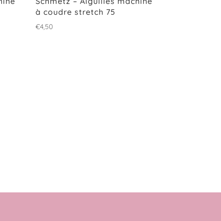
hine
Schmetz – Aiguilles machine
à coudre stretch 75
€
4,50