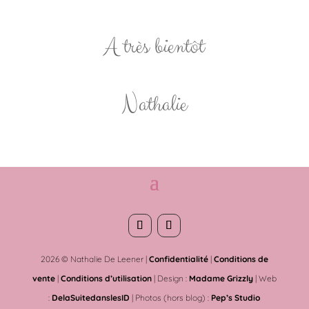
A très bientôt
Nathalie
2026 © Nathalie De Leener |
Confidentialité
|
Conditions de
vente
|
Conditions d’utilisation
| Design :
Madame Grizzly
| Web
:
DelaSuitedanslesID
| Photos (hors blog) :
Pep’s Studio